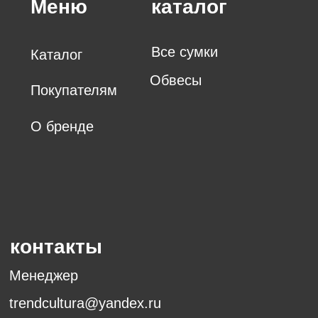
Telegram
ИНформация
ИП Ишутина Татьяна Дмитриевна
ИНН 773385389288
Политика конфиденциальности
Согласие на обработку данных
Договор-оферта